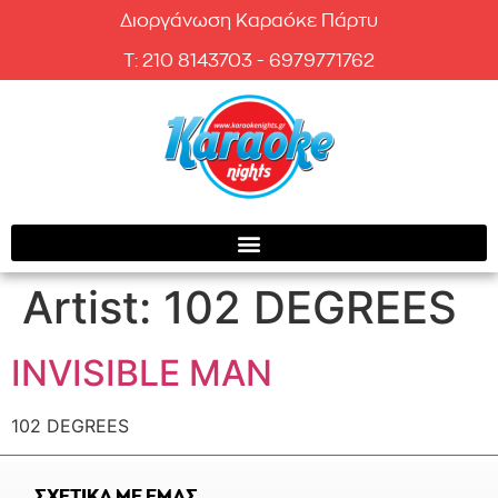
Διοργάνωση Καραόκε Πάρτυ
T: 210 8143703 - 6979771762
Artist:
102 DEGREES
INVISIBLE MAN
102 DEGREES
ΣΧΕΤΙΚΑ ΜΕ ΕΜΑΣ