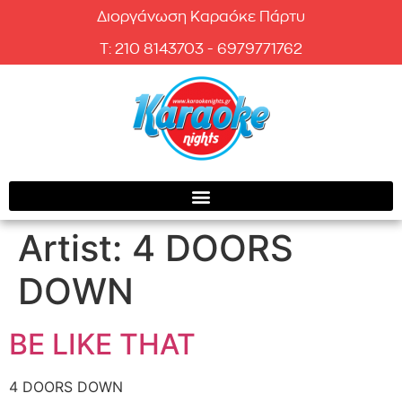
Διοργάνωση Καραόκε Πάρτυ
T: 210 8143703 - 6979771762
Artist:
4 DOORS
DOWN
BE LIKE THAT
4 DOORS DOWN