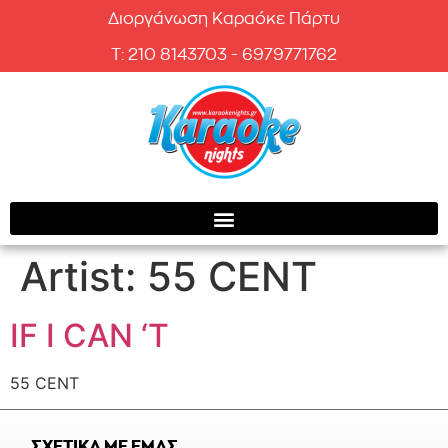
Διοργάνωση Καραόκε Πάρτυ
T: 210 8143703 - 6979771762
Artist:
55 CENT
IF I CAN ‘T
55 CENT
ΣΧΕΤΙΚΑ ΜΕ ΕΜΑΣ