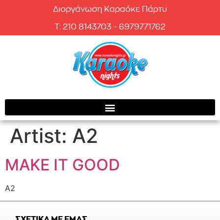
Διοργάνωση Καραόκε Πάρτυ
T: 210 8143703 - 6979771762
Artist:
A2
MAKE IT GOOD
A2
ΣΧΕΤΙΚΑ ΜΕ ΕΜΑΣ