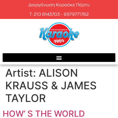
Διοργάνωση Καραόκε Πάρτυ
T: 210 8143703 - 6979771762
Artist:
ALISON
KRAUSS & JAMES
TAYLOR
HOW’ S THE WORLD