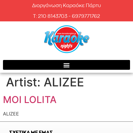
Διοργάνωση Καραόκε Πάρτυ
T: 210 8143703 - 6979771762
Artist:
ALIZEE
MOI LOLITA
ALIZEE
ΣΧΕΤΙΚΑ ΜΕ ΕΜΑΣ