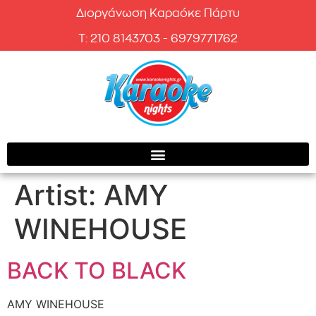
Διοργάνωση Καραόκε Πάρτυ
T: 210 8143703 - 6979771762
Artist:
AMY
WINEHOUSE
BACK TO BLACK
AMY WINEHOUSE