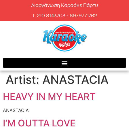
Διοργάνωση Καραόκε Πάρτυ
T: 210 8143703 - 6979771762
Artist:
ANASTACIA
HEAVY IN MY HEART
ANASTACIA
I’M OUTTA LOVE