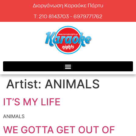
Διοργάνωση Καραόκε Πάρτυ
T: 210 8143703 - 6979771762
Artist:
ANIMALS
IT’S MY LIFE
ANIMALS
WE GOTTA GET OUT OF