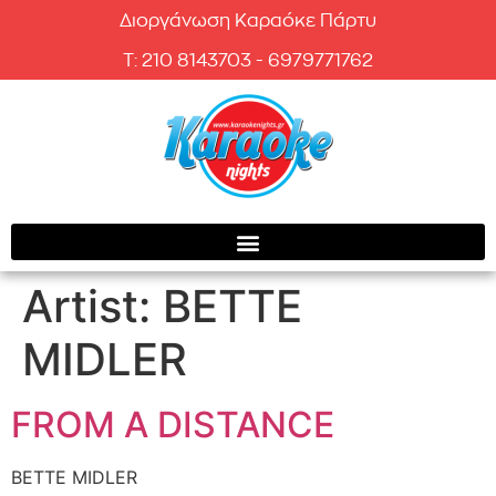
Διοργάνωση Καραόκε Πάρτυ
T: 210 8143703 - 6979771762
Artist:
BETTE
MIDLER
FROM A DISTANCE
BETTE MIDLER