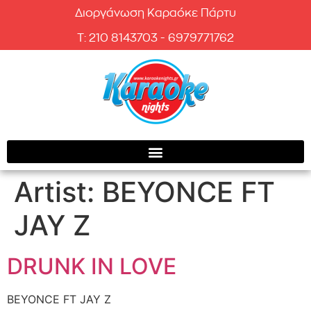
Διοργάνωση Καραόκε Πάρτυ
T: 210 8143703 - 6979771762
Artist:
BEYONCE FT
JAY Z
DRUNK IN LOVE
BEYONCE FT JAY Z