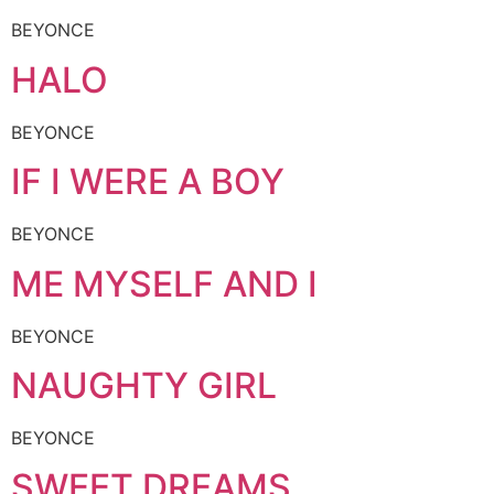
BEYONCE
HALO
BEYONCE
IF I WERE A BOY
BEYONCE
ME MYSELF AND I
BEYONCE
NAUGHTY GIRL
BEYONCE
SWEET DREAMS