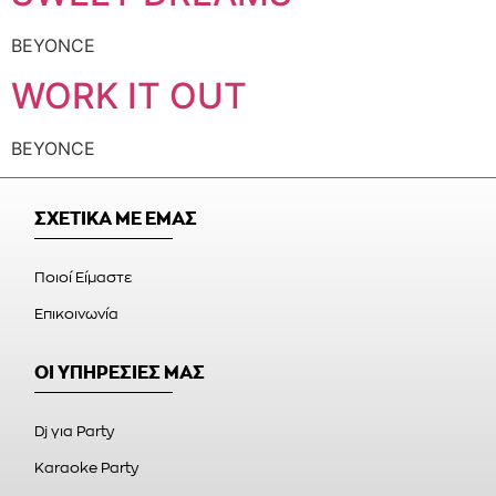
BEYONCE
WORK IT OUT
BEYONCE
ΣΧΕΤΙΚΑ ΜΕ ΕΜΑΣ
Ποιοί Είμαστε
Επικοινωνία
ΟΙ ΥΠΗΡΕΣΙΕΣ ΜΑΣ
Dj για Party
Karaoke Party