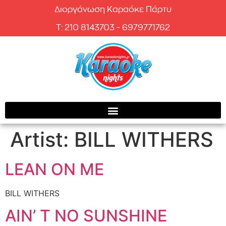
Διοργάνωση Καραόκε Πάρτυ
T: 210 8143703 - 6979771762
Artist:
BILL WITHERS
LEAN ON ME
BILL WITHERS
AIN’ T NO SUNSHINE