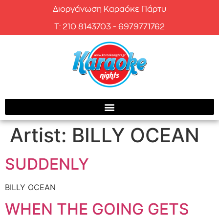
Διοργάνωση Καραόκε Πάρτυ
T: 210 8143703 - 6979771762
Artist:
BILLY OCEAN
SUDDENLY
BILLY OCEAN
WHEN THE GOING GETS