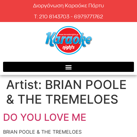
Διοργάνωση Καραόκε Πάρτυ
T: 210 8143703 - 6979771762
Artist:
BRIAN POOLE
& THE TREMELOES
DO YOU LOVE ME
BRIAN POOLE & THE TREMELOES