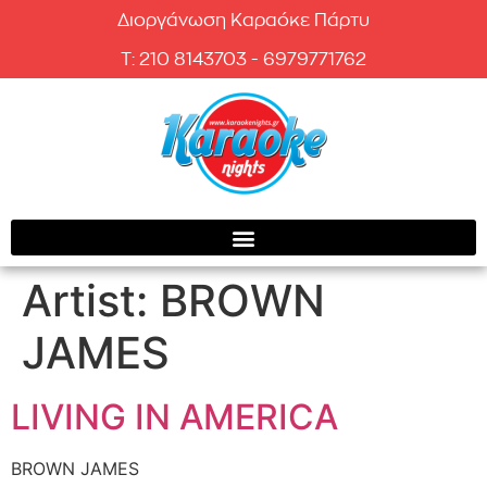
Διοργάνωση Καραόκε Πάρτυ
T: 210 8143703 - 6979771762
Artist:
BROWN
JAMES
LIVING IN AMERICA
BROWN JAMES