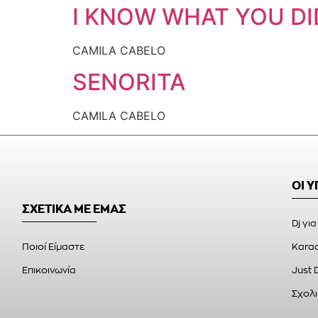
I KNOW WHAT YOU D
CAMILA CABELO
SENORITA
CAMILA CABELO
ΟΙ 
ΣΧΕΤΙΚΑ ΜΕ ΕΜΑΣ
Dj για
Ποιοί Είμαστε
Karao
Επικοινωνία
Just 
Σχολι