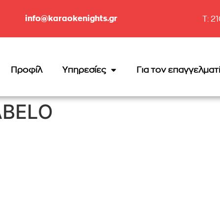
info@karaokenights.gr
T: 2
Προφίλ
Υπηρεσίες
Για τον επαγγελματ
ABELO