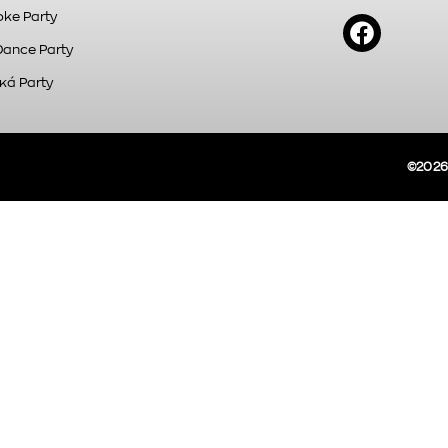
ke Party
Dance Party
κά Party
©2026A