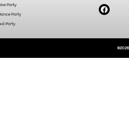
ke Party
Dance Party
κά Party
©2026A