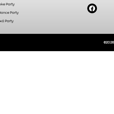
ke Party
Dance Party
κά Party
©2026A