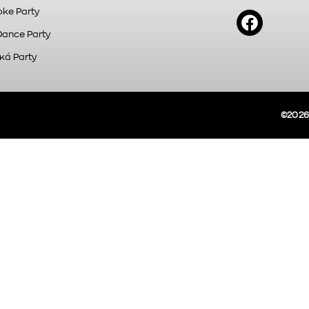
ke Party
Dance Party
κά Party
©2026A