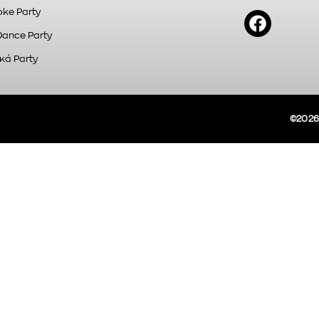
ke Party
Dance Party
κά Party
©2026A