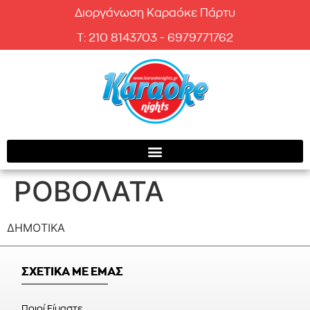
Διοργάνωση Καραόκε Πάρτυ
T: 210 8143703 - 6979771762
ΡΟΒΟΛΑΤΑ
ΔΗΜΟΤΙΚΑ
ΣΧΕΤΙΚΑ ΜΕ ΕΜΑΣ
Ποιοί Είμαστε