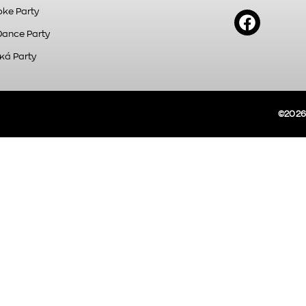
ke Party
Dance Party
κά Party
©2026A