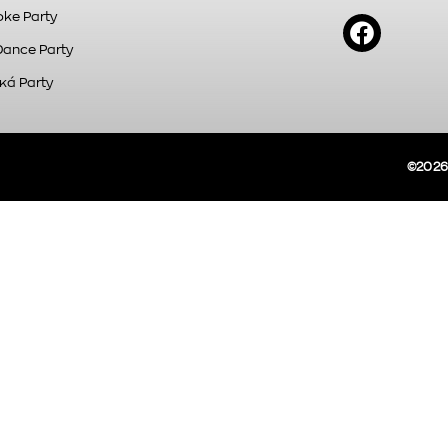
ke Party
Dance Party
κά Party
©2026A