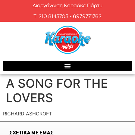
Διοργάνωση Καραόκε Πάρτυ
T: 210 8143703 - 6979771762
A SONG FOR THE
LOVERS
RICHARD ASHCROFT
ΣΧΕΤΙΚΑ ΜΕ ΕΜΑΣ