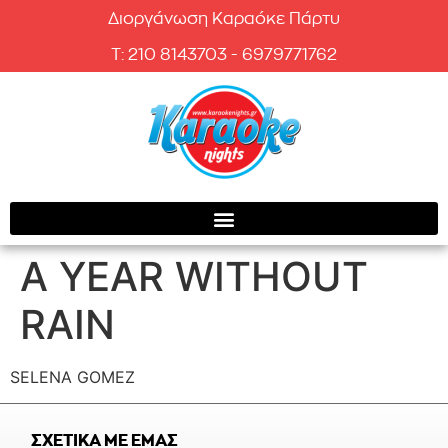
Διοργάνωση Καραόκε Πάρτυ
T: 210 8143703 - 6979771762
A YEAR WITHOUT
RAIN
SELENA GOMEZ
ΣΧΕΤΙΚΑ ΜΕ ΕΜΑΣ