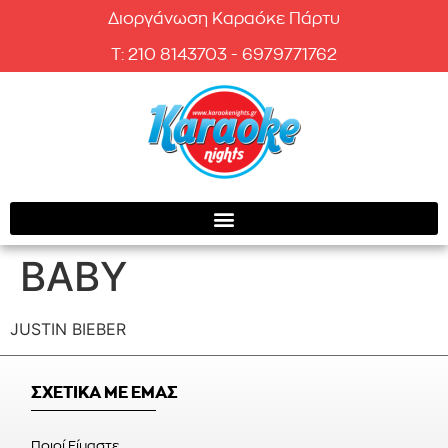
Διοργάνωση Καραόκε Πάρτυ
T: 210 8143703 - 6979771762
BABY
JUSTIN BIEBER
ΣΧΕΤΙΚΑ ΜΕ ΕΜΑΣ
Ποιοί Είμαστε