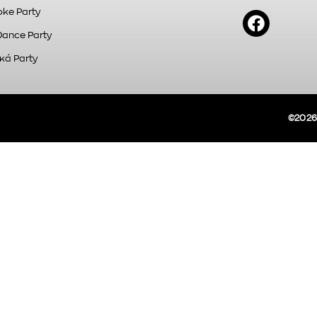
ke Party
Dance Party
κά Party
©2026A