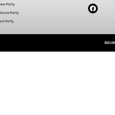
ke Party
Dance Party
κά Party
©2026A