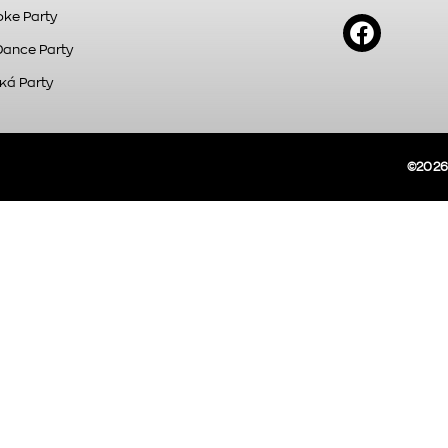
ke Party
Dance Party
κά Party
©2026A