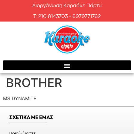
Διοργάνωση Καραόκε Πάρτυ
T: 210 8143703 - 6979771762
BROTHER
MS DYNAMITE
ΣΧΕΤΙΚΑ ΜΕ ΕΜΑΣ
Ποιοί Είμαστε