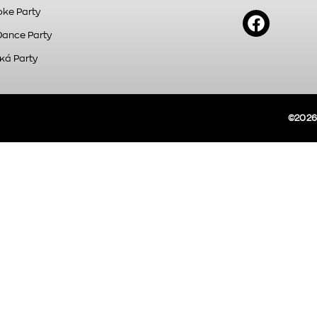
ke Party
Dance Party
κά Party
©2026A