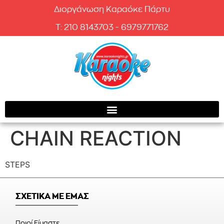
Διοργάνωση Καραόκε Πάρτυ
T: 210 8143703 - 6979771762
CHAIN REACTION
STEPS
ΣΧΕΤΙΚΑ ΜΕ ΕΜΑΣ
Ποιοί Είμαστε