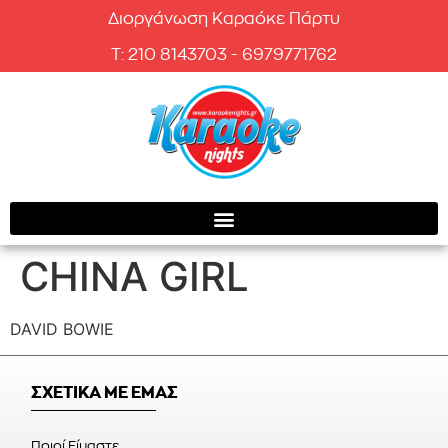
Διοργάνωση Καραόκε Πάρτυ
T: 210 8143703 - 6979771762
CHINA GIRL
DAVID BOWIE
ΣΧΕΤΙΚΑ ΜΕ ΕΜΑΣ
Ποιοί Είμαστε