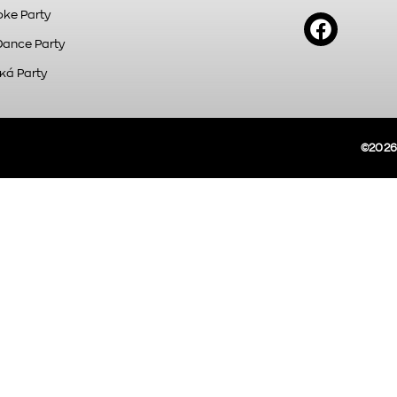
ke Party
Dance Party
κά Party
©2026A