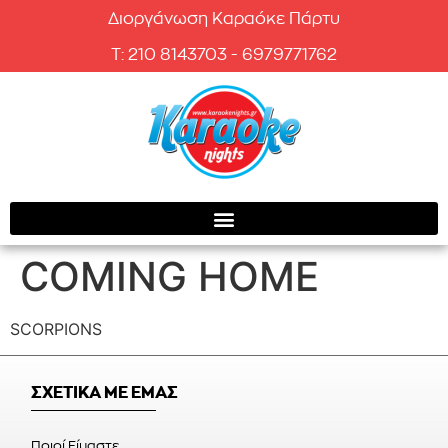
Διοργάνωση Καραόκε Πάρτυ
T: 210 8143703 - 6979771762
COMING HOME
SCORPIONS
ΣΧΕΤΙΚΑ ΜΕ ΕΜΑΣ
Ποιοί Είμαστε