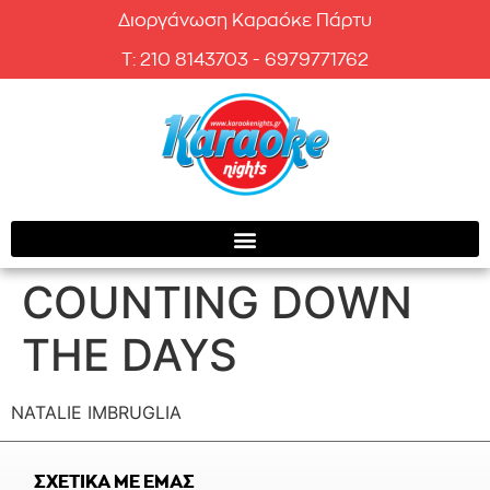
Διοργάνωση Καραόκε Πάρτυ
T: 210 8143703 - 6979771762
COUNTING DOWN
THE DAYS
NATALIE IMBRUGLIA
ΣΧΕΤΙΚΑ ΜΕ ΕΜΑΣ