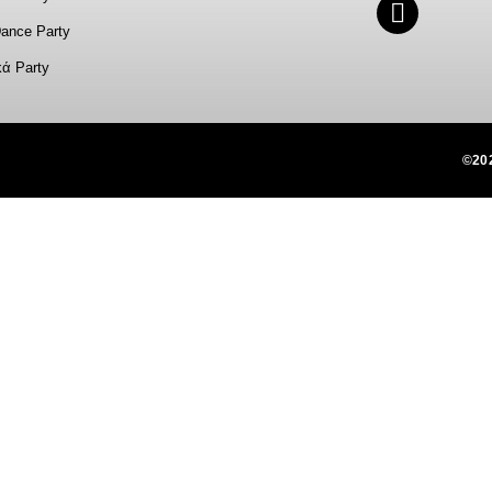
Dance Party
κά Party
©202