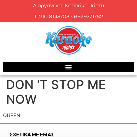
Διοργάνωση Καραόκε Πάρτυ
T: 210 8143703 - 6979771762
DON ‘T STOP ME
NOW
QUEEN
ΣΧΕΤΙΚΑ ΜΕ ΕΜΑΣ