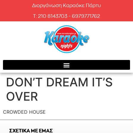
Διοργάνωση Καραόκε Πάρτυ
T: 210 8143703 - 6979771762
DON’T DREAM IT’S
OVER
CROWDED HOUSE
ΣΧΕΤΙΚΑ ΜΕ ΕΜΑΣ