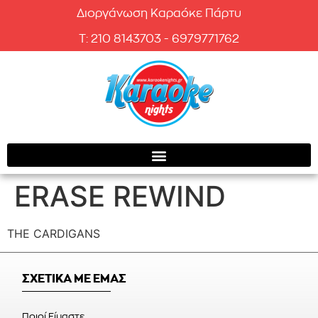
Διοργάνωση Καραόκε Πάρτυ
T: 210 8143703 - 6979771762
ERASE REWIND
THE CARDIGANS
ΣΧΕΤΙΚΑ ΜΕ ΕΜΑΣ
Ποιοί Είμαστε