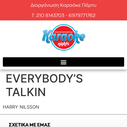
Διοργάνωση Καραόκε Πάρτυ
T: 210 8143703 - 6979771762
EVERYBODY’S
TALKIN
HARRY NILSSON
ΣΧΕΤΙΚΑ ΜΕ ΕΜΑΣ