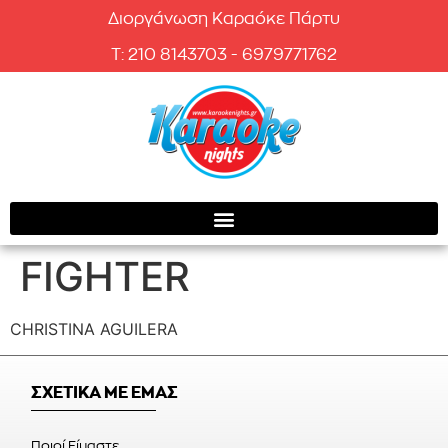
Διοργάνωση Καραόκε Πάρτυ
T: 210 8143703 - 6979771762
FIGHTER
CHRISTINA AGUILERA
ΣΧΕΤΙΚΑ ΜΕ ΕΜΑΣ
Ποιοί Είμαστε