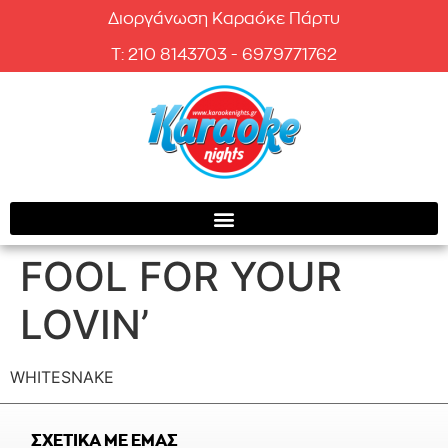
Διοργάνωση Καραόκε Πάρτυ
T: 210 8143703 - 6979771762
FOOL FOR YOUR
LOVIN’
WHITESNAKE
ΣΧΕΤΙΚΑ ΜΕ ΕΜΑΣ