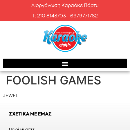
Διοργάνωση Καραόκε Πάρτυ
T: 210 8143703 - 6979771762
FOOLISH GAMES
JEWEL
ΣΧΕΤΙΚΑ ΜΕ ΕΜΑΣ
Ποιοί Είμαστε