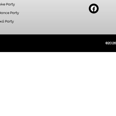
ke Party
Dance Party
κά Party
©2026A