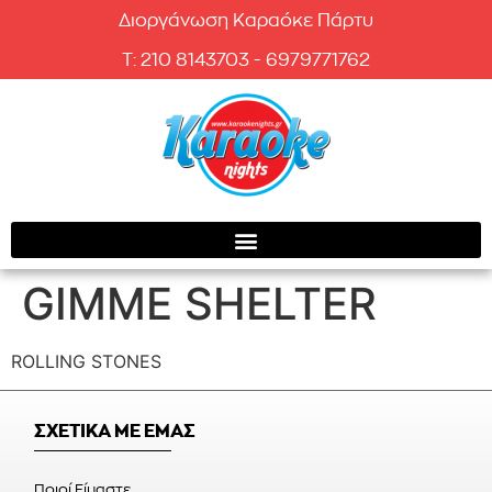
Διοργάνωση Καραόκε Πάρτυ
T: 210 8143703 - 6979771762
GIMME SHELTER
ROLLING STONES
ΣΧΕΤΙΚΑ ΜΕ ΕΜΑΣ
Ποιοί Είμαστε