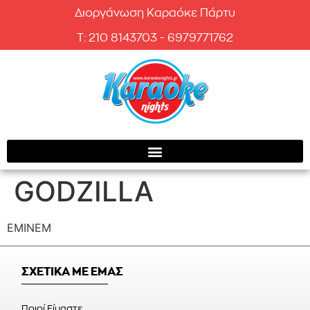
Διοργάνωση Καραόκε Πάρτυ
T: 210 8143703 - 6979771762
GODZILLA
EMINEM
ΣΧΕΤΙΚΑ ΜΕ ΕΜΑΣ
Ποιοί Είμαστε