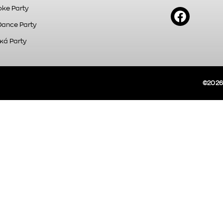
ke Party
Dance Party
κά Party
©2026A